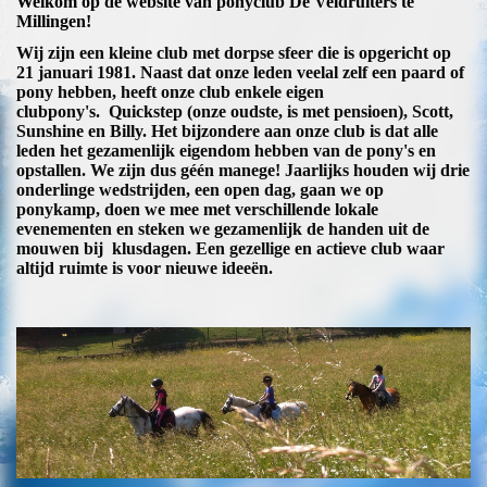
Welkom op de website van ponyclub De Veldruiters te
Millingen!
Wij zijn een kleine club met dorpse sfeer die is opgericht op
21 januari 1981. Naast dat onze leden veelal zelf een paard of
pony hebben, heeft onze club enkele eigen
clubpony's. Quickstep (onze oudste, is met pensioen), Scott,
Sunshine en Billy. Het bijzondere aan onze club is dat alle
leden het gezamenlijk eigendom hebben van de pony's en
opstallen. We zijn dus géén manege! Jaarlijks houden wij drie
onderlinge wedstrijden, een open dag, gaan we op
ponykamp, doen we mee met verschillende lokale
evenementen en steken we gezamenlijk de handen uit de
mouwen bij klusdagen. Een gezellige en actieve club waar
altijd ruimte is voor nieuwe ideeën.